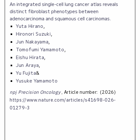
An integrated single-cell lung cancer atlas reveals
distinct fibroblast phenotypes between
adenocarcinoma and squamous cell carcinomas.
Yuta Hirano
,
Hironori Suzuki
,
Jun Nakayama
,
Tomofumi Yamamoto
,
Eishu Hirata
,
Jun Araya
,
Yu Fujita
&
Yusuke Yamamoto
npj Precision Oncology
, Article number: (
2026
)
https://www.nature.com/articles/s41698-026-
01279-3