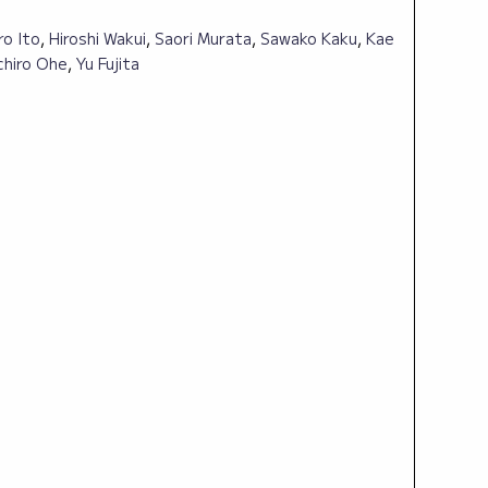
ro Ito
,
Hiroshi Wakui
,
Saori Murata
,
Sawako Kaku
,
Kae
chiro Ohe
,
Yu Fujita