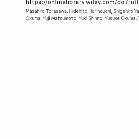
https://onlinelibrary.wiley.com/doi/f
Masahiro Torasawa
,
Hidehito Horinouchi
,
Shigehiro Ya
Okuma
,
Yuji Matsumoto
,
Yuki Shinno
,
Yusuke Okuma
,