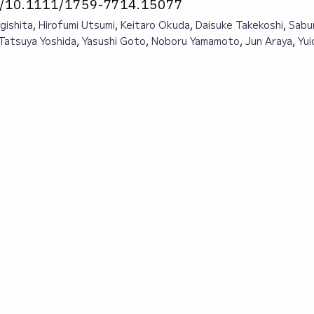
ull/10.1111/1759-7714.15077
gishita
,
Hirofumi Utsumi
,
Keitaro Okuda
,
Daisuke Takekoshi
,
Sabu
Tatsuya Yoshida
,
Yasushi Goto
,
Noboru Yamamoto
,
Jun Araya
,
Yui