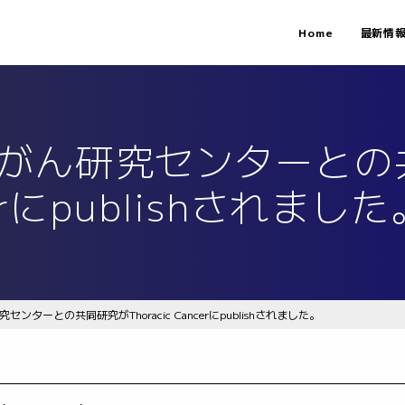
Home
最新情
 国立がん研究センターと
cerにpublishされました
研究センターとの共同研究がThoracic Cancerにpublishされました。