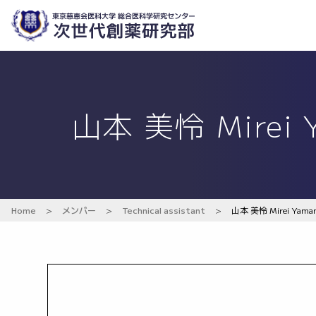
山本 美怜 Mirei 
Home
>
メンバー
>
Technical assistant
>
山本 美怜 Mirei Yama