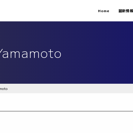
Home
最新情
Yamamoto
moto