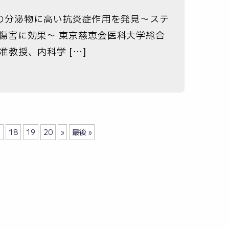
からの分泌物に高い抗炎症作用を発見～ステ
傷害に効果～ 東京慈恵会医科大学総合
教授、内科学 […]
7
18
19
20
»
最後 »