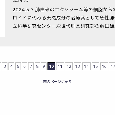
2024.5.7
2024.5.7 肺由来のエクソソーム等の細胞
ロイドに代わる天然成分の治療薬として急性肺
医科学研究センター次世代創薬研究部の藤田雄准
3
4
5
6
7
8
9
10
11
12
13
14
15
16
1
前のページに戻る